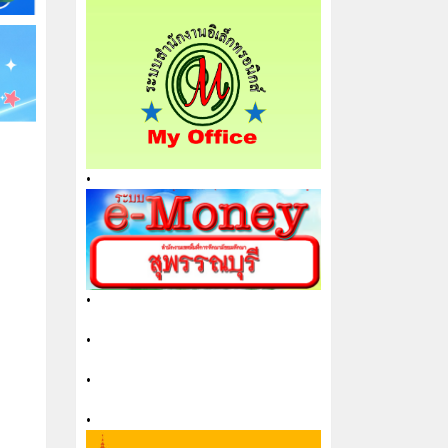
•
•
•
•
•