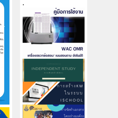
•
•
•
•
.....
สาระความรู้
•