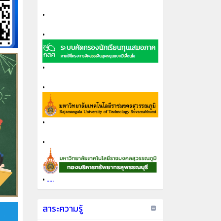
•
•
•
•