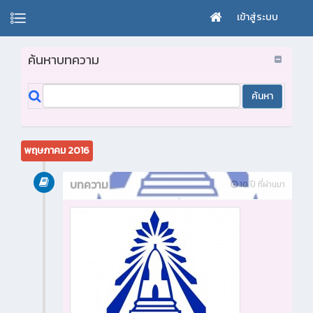
เข้าสู่ระบบ
ค้นหาบทความ
พฤษภาคม 2016
บทความ
10 ปี ที่ผ่านมา