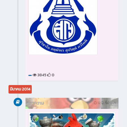
3845
0
มีนาคม 2014
บทความ
12 ปี ที่ผ่านมา