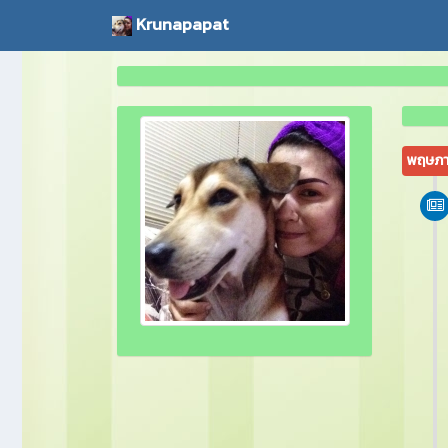
Krunapapat
พฤษภา