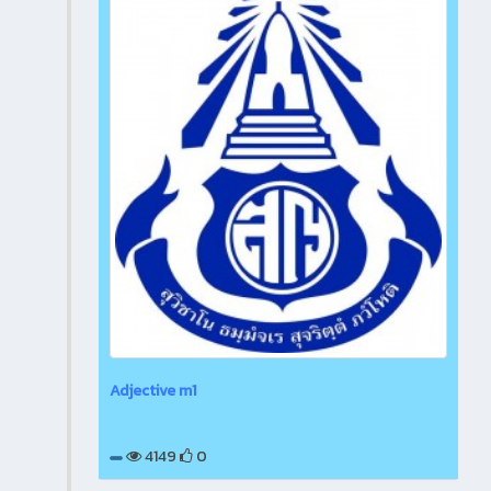
Adjective m1
4149
0