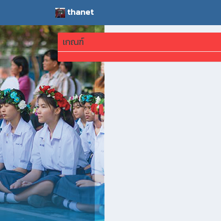
thanet
เกณฑ์