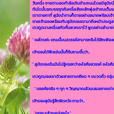
วันหนึ่ง ชายตาบอดกำลังเดินข้ามถนนโดยมีสุนัข
ทันใดนั้นรถบรรทุกคันหนึ่งเสียหลักพุ่งเข้าชนเต็ม
เขาตายคาที่ สุนัขนำทางก็ตายอย่างอนาถพร้อมเจ้
ชายเจ้าของพร้อมกับสุนัขของเขามาถึงหน้าประตูส
เทวทูตนางหนึ่งสกัดกั้นพวกเขาไว้ พูดอย่างลำบากใจ
' ขอโทษค่ะ ขณะนี้บนสวรรค์สามารถรับได้อีกเพียงหนึ
เจ้าของได้ฟังเช่นนั้นก็รีบถามขึ้นว่า..
' สุนัขของฉันมันไม่รู้หรอกว่าอะไรคือสวรรค์ อะไรค
เทวทูตมองเขาด้วยสายตาเหยียด ๆ ขมวดคิ้ว ครุ่นคิดอย
' ขออภัยจริง ๆ ทุก ๆ วิญญาณล้วนเสมอภาคเท่าเทียม
เจ้าของสุนัขรู้สึกผิดหวัง ถามว่า..
'เหรอ แล้วจะแข่งอะไร '