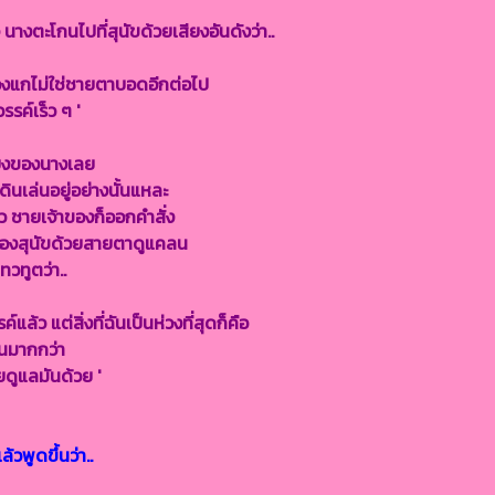
จ นางตะโกนไปที่สุนัขด้วยเสียงอันดังว่า..
ของแกไม่ใช่ชายตาบอดอีกต่อไป
รรค์เร็ว ๆ '
เสียงของนางเลย
ดินเล่นอยู่อย่างนั้นแหละ
้าว ชายเจ้าของก็ออกคำสั่ง
้าของสุนัขด้วยสายตาดูแคลน
ทวทูตว่า..
แล้ว แต่สิ่งที่ฉันเป็นห่วงที่สุดก็คือ
ันมากกว่า
ยดูแลมันด้วย '
วพูดขึ้นว่า..