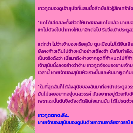
เทวทูตมองดูเจ้าสุนัขที่แสนซื่อสัตย์แล้วรู้สึกเศร้าใ
' แกได้เสียสละทั้งชีวิตให้นายของแกไปแล้ว นาย
แกไม่ต้องไปนำทางให้เขาอีกต่อไป รีบวิ่งเข้าประตูสว
แต่ทว่า ไม่ว่าเจ้าของหรือสุนัข ดูเหมือนไม่ได้ยิน
ยังคงก้าวเดินไปข้างหน้าอย่างเชื่องช้า ยังกับกำลังเ
เป็นจริงดังว่า เมื่อมาถึงห่างจากจุดที่กำหนดไม่กี่ก
เจ้าสุนัขนั่งลงอย่างว่าง่าย เทวทูตจ้องมองชายเจ
เวลานี้ ชายเจ้าของสุนัขหัวเราะขึ้นและหันมาพูดกับเ
' ในที่สุดฉันก็ได้ส่งสุนัขของฉันมาถึงหน้าประตูสวรรค์
มันไม่เคยอยากอยู่บนสวรรค์ มันอยากอยู่ด้วยกับฉ
เพราะฉะนั้นฉันจึงต้องตัดสินใจแทนมัน ได้โปรดช่ว
เทวทูตตกตะลึง..
ชายเจ้าของสุนัขมองดูมันด้วยความอาลัยอาวรณ์ แล้