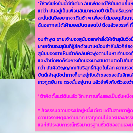
' ใช้วิธีแข่งขันนี้ดีทีเดียว ฉันเพียงแต่ให้มันเดินขึ้
แต่ว่า มันอยู่เป็นเพื่อนฉันมาหลายปี นี่เป็นครั้งแรก
ฉะนั้นฉันจึงอยากจะเดินช้า ๆ เพื่อจะได้มองดูมันนา
ฉันอยากจะได้เฝ้ามองมันตลอดไป ถึงแล้วสวรรค์ ที่นี่
จบคำพูด ชายเจ้าของสุนัขออกคำสั่งให้เจ้าสุนัขวิ่งข
ชายเจ้าของสุนัขก็รู้สึกตัวเบาเหมือนสำลีแล้วก็ล่อ
สุนัขของเขาเห็นเข้าก็กลับหัวพุ่งตามไปหาเจ้าของทัน
และสำนึกผิดก็รีบกางปีกของนางบินตามติดไปทันที หว
ทว่า นั่นคือวิญญาณที่บริสุทธิ์ที่สุดในโลก ความร
บัดนี้เจ้าสุนัขนำทางก็มาอยู่กับเจ้าของของมันอีก
เทวทูตยืน ณ ตรงนั้นอยู่นาน แล้วรำพึงกับตัวเองว่
' ข้าผิดตั้งแต่ต้นแล้ว วิญญาณทั้งสองเป็นอันหนึ
* สัจธรรมความจริงมีอยู่หนึ่งเดียว แต่ในสายตาผู้คนท
ความจริงเหตุผลง่ายมาก เราทุกคนไม่ควรมองสรรพส
และใช้ประสบการณ์หรือมาตรฐานชั่วดีของตนเองมาเ