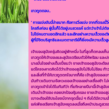
เทวทูตตอบ..
' การแข่งขันนี้ง่ายมาก คือการวิ่งแข่ง จากที่ตรงนี
ใครถึงก่อน ผู้นั้นก็ได้อยู่บนสวรรค์ แต่ทว่าเจ้าไม่
ไม่ใช่คนตาบอดอีกแล้ว และอีกอย่างความเร็วของวิ
ผู้ที่มีจิตบริสุทธิและเมตตาอารีย์ก็ยิ่งจะมีความเร็วสู
เจ้าของสุนัขครุ่นคิดอยู่พักหนึ่ง ในที่สุดก็ตกลงเห็
เทวทูตให้เจ้าของและสุนัขเตรียมตัวให้พร้อม และป
นางมั่นใจอย่างเต็มเปี่ยมว่า ชายเจ้าของสุนัขจะต้องวิ่
แต่ใครจะคาดคิดได้ว่าเจ้าของสุนัขไม่รีบไม่ร้อน ก้าว
และสิ่งที่ทำให้เทวทูตตกใจมากก็คือ เจ้าสุนัขของเขาก
มันก้าวเดินตามจังหวะของเจ้าของอย่างเชื่องช้า ไม่
เทวทูตเข้าใจได้ในทันทีว่า ที่แท้หลายปีมานี้เจ้าส
เดินนำเจ้าของ คอยปกป้องคุ้มครอง ชายเจ้าของสุนัข
เขาจะต้องใช้ประโยชน์จากจุดนี้แน่ ๆ ถึงได้มีความม
แค่เพียงเรียกเจ้าสุนัขหยุดลงเมื่อถึงหน้าประตูสวรร