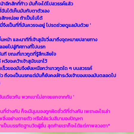
นหน้าอีกสักกี่ก้าว มันก็จะได้ไปสวรรค์แล้ว
ที่ฉันได้เห็นมันกับตาตัวเอง
นสักหน่อย ถ้าเป็นไปได้
จึงเป็นที่ที่มันควรจะอยู่ โปรดช่วยดูแลมันด้วย '
ึ้นหน้า และนาทีที่เจ้าสุนัขวิ่งมาถึงจุดหมายปลายทาง
งลอยไปสู่ทิศทางที่ไปนรก
ที ขณะที่เทวทูตที่รู้สึกเสียใจ
ังจะคว้าเจ้าสุนัขเอาไว้
วดเร็วของมันจึงยังเหนือกว่าเทวทูตใด ๆ บนสวรรค์
แล้ว ถึงจะเป็นนรกแต่มันก็ยังคงเฝ้าระวังเจ้าของของมันตลอดไป
า
่งอันเดียวกัน พวกเขาไม่อาจแยกจากกัน '
ี่ต่างกัน ก็จะมีมุมมองถูกผิดชั่วดีที่ต่างกัน เพราะอะไรเล่า
ิ่งอย่างตายตัว หรือใส่แว่นสีมามองปัญหา
ป็นบรรทัดฐานวัดผู้อื่น สุดท้ายเราก็จะได้แต่ภาพลวงตา*