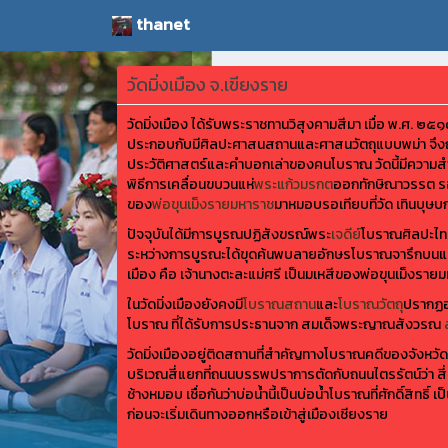
thanet
วัดมิ่งเมือง จ.เขียงราย
วัดมิ่งเมือง ได้รับพระราชทานวิสุงคามสีมา เมื่อ พ.ศ. ๒๕๑๓
ประกอบกับมีศิลปะศาสนสถานและศาสนวัตถุแบบพม่า จึงถูก
ประวัติศาสตร์และคำบอกเล่าของคนโบราณ วัดนี้มีความสำค
พิธีการเคลื่อนขบวนแห่
พระแก้วมรกต
ออกทักษิณาวรรต ร
ของ
พ่อขุนเม็งรายมหาราช
มาหมอบรอเทียบที่วัด เทินบุษบก
ปัจจุบันได้มีการบูรณปฏิสังขรณ์พระ
เจดีย์
โบราณศิลปะไทย
ระหว่างการบูรณะได้ขุดค้นพบลายอักษรโบราณจารึกบนแผ่
เมือง คือ เจ้านางตะละแม่ศรี เป็นมเหสีของพ่อขุนเม็งรายม
ในวัดมิ่งเมืองยังคงมี
โบราณสถาน
และ
โบราณวัตถุ
ปรากฏอย
โบราณ ที่ได้รับการประธานจาก สมเด็จพระญาณสังวรณ
วัดมิ่งเมืองอยู่ติดสถานที่สำคัญทางโบราณคดีของจังหวัดเ
บริเวณสี่แยกที่ถนนบรรพปราการตัดกับถนนไตรรัตน์ว่า สี่แ
ช้างหมอบ เชื่อกันว่าบ่อน้ำนี้เป็นบ่อน้ำโบราณที่ศักดิ์สิท
ก่อนจะเริ่มเดินทางออกหรือเข้าสู่เมืองเชียงราย