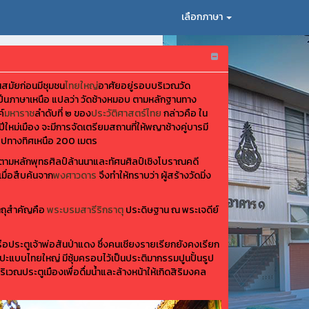
เลือกภาษา
สมัยก่อนมีชุมชน
ไทยใหญ่
อาศัยอยู่รอบบริเวณวัด
บ เป็นภาษาเหนือ แปลว่า วัดช้างหมอบ ตามหลักฐานทาง
์
มหาราช
ลำดับที่ ๒ ของ
ประวัติศาสตร์ไทย
กล่าวคือ ใน
ปีใหม่เมือง จะมีการจัดเตรียมสถานที่ให้พญาช้างคู่บารมี
ัดไปทางทิศเหนือ 200 เมตร
ตามหลักพุทธศิลป์ล้านนาและทัศนศิลป์เชิงโบราณคดี
เมื่อสืบค้นจาก
พงศาวดาร
จึงทำให้ทราบว่า ผู้สร้างวัดมิ่ง
ัตถุสำคัญคือ
พระบรมสารีริกธาตุ
ประดิษฐาน ณ พระเจดีย์
ือประตูเจ้าพ่อสันป่าแดง ซึ่งคนเชียงรายเรียกยังคงเรียก
ิลปะแบบไทยใหญ่ มีซุ้มครอบไว้เป็นประติมากรรมปูนปั้นรูป
ริเวณประตูเมืองเพื่อดื่มน้ำและล้างหน้าให้เกิดสิริมงคล