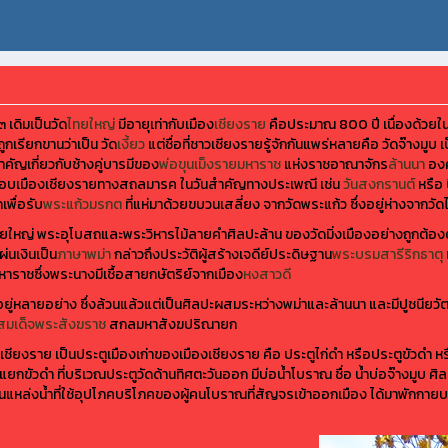
 เดิมเป็นวัด
ไทยใหญ่
มีอายุเท่ากับเมือง
เชียงราย
คือประมาณ 800 ปี เนื่องด้วยใน
เรียกขานว่าเป็น วัด
เงี้ยว
แต่ชื่อที่ชาวเชียงรายรู้จักกันแพร่หลายคือ วัดจ๊างมู
ัญเกี่ยวกับช้างคู่บารมีของ
พ่อขุนเม็งรายมหาราช
แห่งราชอาณาจักร
ล้านนา
องค
อบเมืองเชียงรายทางสถลมารค ในวันสำคัญทางประเพณี เช่น
วันสงกรานต์
หรือ 
เพื่อรับ
พระแก้วมรกต
ที่แห่มาด้วยขบวนเสลี่ยง จากวัดพระแก้ว ซึ่งอยู่ห่างจากว
ใหญ่ พระอุโบสถและพระวิหารไม้ลายคำศิลปะล้าน ของวัดมิ่งเมืองอย่างถูกต้อง
นเงินเป็น
ภาษาพม่า
กล่าวถึงประวัติผู้สร้างเจดีย์ประดิษฐาน
พระบรมสารีริกธาตุ
หาราชซึ่งพระนางมีเชื้อสายกษัตริย์จากเมือง
หงสาวดี
ู่หลายอย่าง ซึ่งล้วนแล้วแต่เป็นศิลปะผสมระหว่างพม่าและล้านนา และมีปูชนียว
สมเด็จพระสังฆราช
สกลมหาสังฆปริณายก
ชียงราย เป็นประตูเมืองเก่าของเมืองเชียงราย คือ ประตูไก่ดำ หรือประตูขัวดำ หร
ยกขัวดำ ที่บริเวณประตูวัดด้านทิศตะวันออก มีบ่อน้ำโบราณ ชื่อ น้ำบ่อจ๊างมูบ ศ
ธิ์ เป็นแหล่งน้ำที่ใช้อุปโภคบริโภคของผู้คนโบราณที่สัญจรเข้าออกเมือง ได้มาพักกายบ