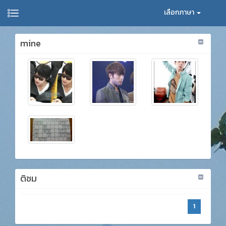
เลือกภาษา
mine
ติชม
1