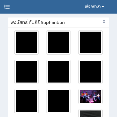
เลือกภาษา
พงษ์สิทธิ์ คัมภีร์ Suphanburi