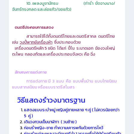
10. เพลงบูชานักรบ
(ท่ารำ ขัดจางนาง/
จันทร์ทรงกลด และล่อแก้ว/ขอแก้ว)
ดนตรีประกอบการแสดง
สามารถใช้ได้ทั้งดนตรีไทยและดนตรีสากล ดนตรีไทย
เช่น
วงปี่พาทย์เครื่องห้า
ซึ่งประกอบด้วย
เครื่องดนตรีหลัก 5 ชนิด ได้แก่ ปี่ใน ระนาดเอก ฆ้องวงใหญ่
ตะโพน กลองทัดและเครื่องประกอบจังหวะ คือ ฉิ่ง
ลักษณะการแต่งกาย
การแต่งกาย มี 3 แบบ คือ แบบพื้นบ้าน แบบไทยนิยม
แบบสากลนิยม หรือแบบราตรีสโมสร
วิธีแสดงรำวงมาตรฐาน
แสดงแบบระบำหมู่ หญิงคู่ชายหลาย ๆ คู่ ( ไม่ควรน้อยกว่า
5 คู่ )
เดินวงทวนเข็มนาฬิกา ( วนซ้าย )
ก่อนรำหญิง-ชาย ทำความเคารพกันด้วยการไหว้
ก่อนรำแต่ละเพลงจะมีดนตรีนำ 1 วรรคเพื่อให้ผู้รำเตรียมตัว