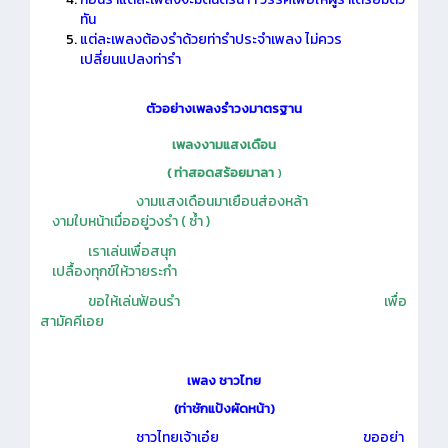
ทัน
แต่ละเพลงต้องรำด้วยท่ารำประจำเพลง ไม่ควร
เปลี่ยนแปลงท่ารำ
ตัวอย่างเพลงรำวงมาตรฐาน
เพลงงามแสงเดือน
(
ท่าสอดสร้อยมาลา
)
งามแสงเดือนมาเยือนส่องหล้า
งามใบหน้าเมื่ออยู่วงรำ ( ซ้ำ )
เราเล่นเพื่อสนุก
เปลื้องทุกข์ให้วายระกำ
ขอให้เล่นฟ้อนรำ เพื่อ
สามัคคีเอย
เพลง ชาวไทย
(ท่าชักแป้งผัดหน้า)
ชาวไทยเจ้าเอ๋ย ขออย่า