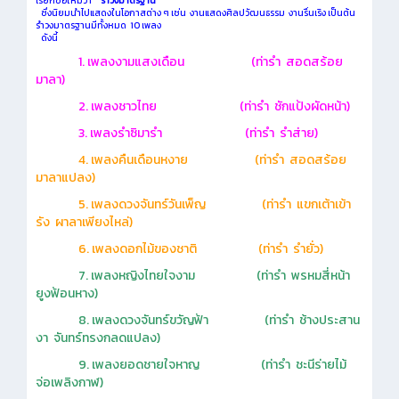
เรียกชื่อใหม่ว่า
“
รำวงมาตรฐาน”
ซึ่งนิยมนำไปแสดงในโอกาสต่าง ๆ เช่น งานแสดงศิลปวัฒนธรรม งานรื่นเริง เป็นต้น
รำวงมาตรฐานมีทั้งหมด 10 เพลง
ดังนี้
1. เพลงงามแสงเดือน (ท่ารำ สอดสร้อย
มาลา)
2. เพลงชาวไทย (ท่ารำ ชักแป้งผัดหน้า)
3. เพลงรำซิมารำ
(ท่ารำ รำส่าย)
4. เพลงคืนเดือนหงาย (ท่ารำ สอดสร้อย
มาลาแปลง)
5. เพลงดวงจันทร์วันเพ็ญ (ท่ารำ แขกเต้าเข้า
รัง ผาลาเพียงไหล่)
6. เพลงดอกไม้ของชาติ
(ท่ารำ รำยั่ว)
7. เพลงหญิงไทยใจงาม
(ท่ารำ
พรหมสี่หน้า
ยูงฟ้อนหาง)
8. เพลงดวงจันทร์ขวัญฟ้า
(ท่ารำ ช้างประสาน
งา จันทร์ทรงกลดแปลง)
9. เพลงยอดชายใจหาญ
(ท่ารำ
ชะนีร่ายไม้
จ่อเพลิงกาฬ)