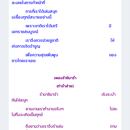
ละเลยในการทำหน้าที่
การที่เราได้เล่นสนุก
เปลื้องทุกข์สบายอย่างนี้
เพราะชาติเราได้เสรี มี
เอกราชสมบูรณ์
เราจึงควรช่วยชูชาติ ให้
เก่งกาจเจิดจำรูญ
เพื่อความสุขเพิ่มพูน ของ
ชาวไทยเราเอย
เพลงรำซิมารำ
(ท่ารำส่าย)
รำมาซิมารำ เริงระบำ
กันให้สนุก
ยามงานเราทำงานจริงๆ ไม่ละ
ไม่ทิ้งจะเกิดเข็นทุกข์
ถึงยามว่างเราจึงรำเล่น ตาม