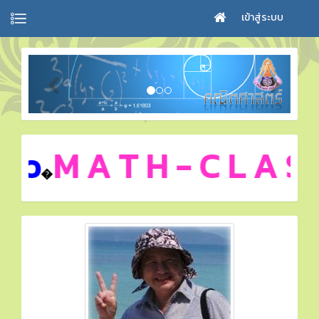
เข้าสู่ระบบ
To
M A T H - C L A S S
�
}::