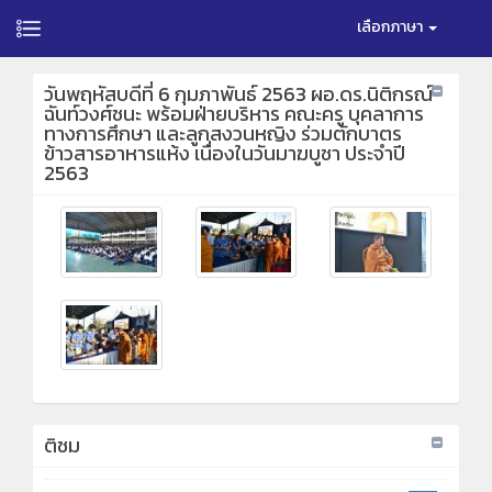
เลือกภาษา
วันพฤหัสบดีที่ 6 กุมภาพันธ์ 2563 ผอ.ดร.นิติกรณ์
ฉันท์วงศ์ชนะ พร้อมฝ่ายบริหาร คณะครู บุคลาการ
ทางการศึกษา และลูกสงวนหญิง ร่วมตักบาตร
ข้าวสารอาหารแห้ง เนื่องในวันมาฆบูชา ประจำปี
2563
ติชม