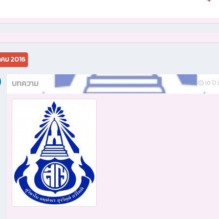
คม 2016
บทความ
10 ปี ท