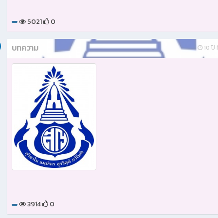
5021
0
บทความ
10 ปี ท
3914
0