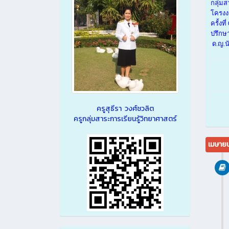
กลุ่ม
โครงง
ครั้งท
ปรึกษ
ด.ญ.น
ครูสุธีรา วงศ์ชวลิต
ครูกลุ่มสาระการเรียนรู้วิทยาศาสตร์
เมษาย