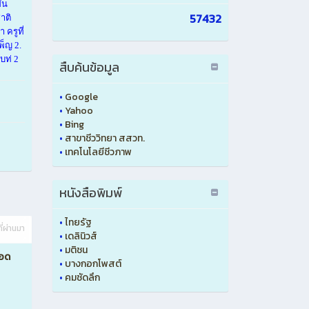
ัน
57432
าติ
ครูที่
็ญ 2.
บท่ 2
สืบค้นข้อมูล
•
Google
•
Yahoo
•
Bing
•
สาขาชีววิทยา สสวท.
•
เทคโนโลยีชีวภาพ
หนังสือพิมพ์
•
ไทยรัฐ
ที่ผ่านมา
•
เดลินิวส์
•
มติชน
ทอด
•
บางกอกโพสต์
•
คมชัดลึก