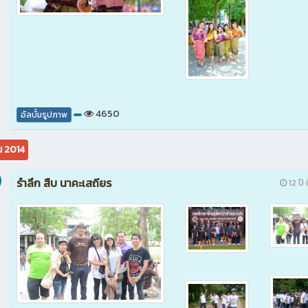
4650
อัลบั้มรูปภาพ
น 2014
รำลึก สืบ นาคะเสถียร
12 ปี 