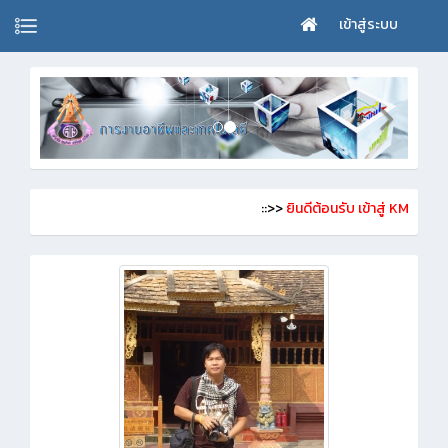
เข้าสู่ระบบ
::>>
ยินดีต้อนรับ เข้าสู่ KM-ครูสันติชัย บุญรักษ์
<