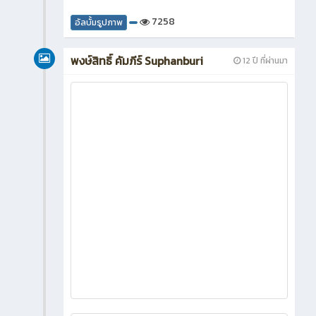
7258
อัลบั้มรูปภาพ
พงษ์สิทธิ์ คัมภีร์ Suphanburi
12 ปี ที่ผ่านมา